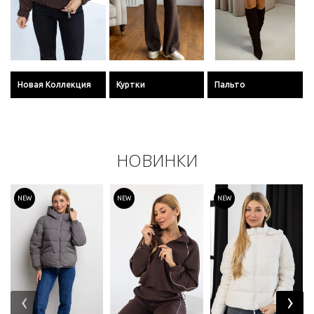
Новая Коллекция
Куртки
Пальто
НОВИНКИ
NEW
NEW
NEW
‹
›