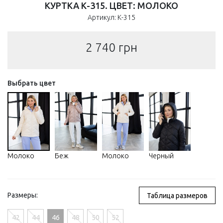
КУРТКА К-315. ЦВЕТ: МОЛОКО
Артикул: К-315
2 740
грн
Выбрать цвет
Молоко
Беж
Молоко
Черный
Размеры:
Таблица размеров
42
44
46
48
50
52