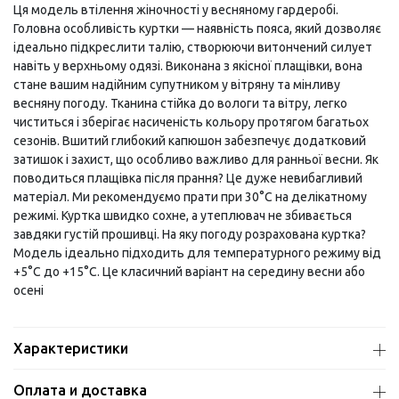
Ця модель втілення жіночності у весняному гардеробі.
Головна особливість куртки — наявність пояса, який дозволяє
ідеально підкреслити талію, створюючи витончений силует
навіть у верхньому одязі. Виконана з якісної плащівки, вона
стане вашим надійним супутником у вітряну та мінливу
весняну погоду. Тканина стійка до вологи та вітру, легко
чиститься і зберігає насиченість кольору протягом багатьох
сезонів. Вшитий глибокий капюшон забезпечує додатковий
затишок і захист, що особливо важливо для ранньої весни. Як
поводиться плащівка після прання? Це дуже невибагливий
матеріал. Ми рекомендуємо прати при 30°C на делікатному
режимі. Куртка швидко сохне, а утеплювач не збивається
завдяки густій прошивці. На яку погоду розрахована куртка?
Модель ідеально підходить для температурного режиму від
+5°C до +15°C. Це класичний варіант на середину весни або
осені
Характеристики
Оплата и доставка