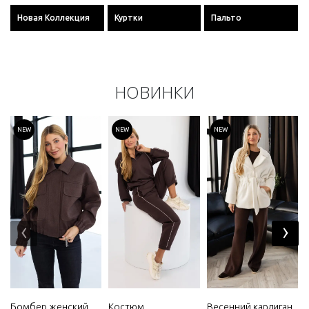
Новая Коллекция
Куртки
Пальто
НОВИНКИ
NEW
NEW
NEW
‹
›
Бомбер женский
Костюм
Весенний кардиган