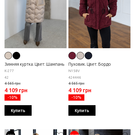
Зимняя куртка. Цвет: Шампань
Пуховик. Цвет: Бордо
К-277
N158V
42
42
44
46
4 565 грн
4 565 грн
4 109 грн
4 109 грн
-10%
-10%
Купить
Купить