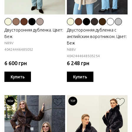
Двусторонняя дубленка. Цвет:
Двусторонняя дубленка с
Беж
английским воротником. Цвет:
Беж
N89V
40
42
44
46
48
50
52
N88V
40
42
44
46
48
50
52
54
6 600 грн
6 248 грн
Купить
Купить
NEW
TOP