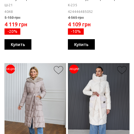
Ш-21
К-235
40
48
42
44
46
48
50
52
5 150 грн
4 565 грн
4 119 грн
4 109 грн
-20%
-10%
Купить
Купить
АКЦИИ
АКЦИИ