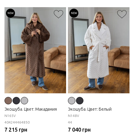
NEW
NEW
Экошуба. Цвет: Макадамия
Экошуба. Цвет: Белый
N165V
N148V
40
42
44
46
48
50
44
7 215 грн
7 040 грн