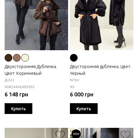
Двухсторонняя Дубленка.
Двусторонняя дубленка. Цвет:
Цвет: Коричневый
Черный
Д-322
N76V
40
42
44
46
48
50
52
40
6 148 грн
6 000 грн
Купить
Купить
NEW