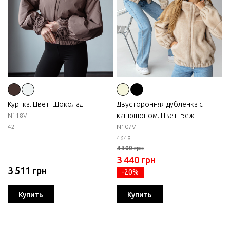
Куртка. Цвет: Шоколад
Двусторонняя дубленка с
капюшоном. Цвет: Беж
N118V
42
N107V
46
48
4 300 грн
3 440 грн
3 511 грн
-20%
Купить
Купить