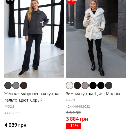
NEW
АКЦИИ
Женская укороченная куртка-
Зимняя куртка. Цвет: Молоко
пальто. Цвет: Серый
К-279
М-325
42
44
46
48
50
52
4 435 грн
44
46
48
52
3 884 грн
4 039 грн
-12%