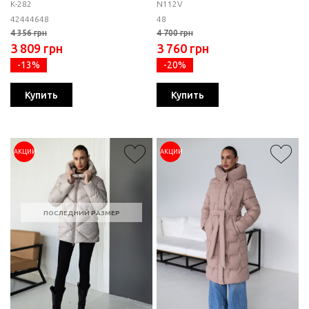
К-282
N112V
42
44
46
48
48
4 356 грн
4 700 грн
3 809 грн
3 760 грн
-13%
-20%
Купить
Купить
АКЦИИ
АКЦИИ
ПОСЛЕДНИЙ РАЗМЕР