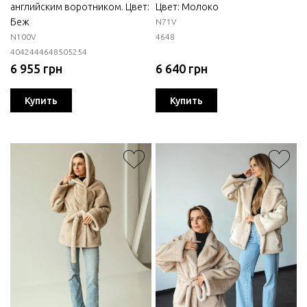
английским воротником. Цвет:
Цвет: Молоко
Беж
N71V
N100V
46
48
40
42
44
46
48
50
52
54
6 955 грн
6 640 грн
Купить
Купить