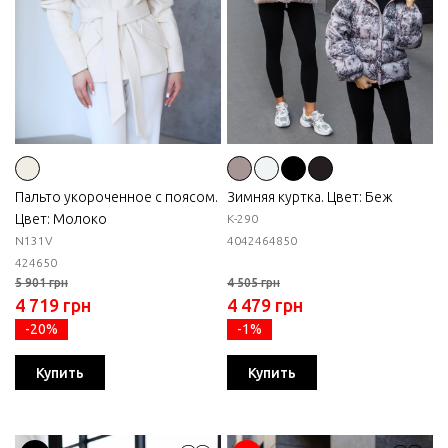
Пальто укороченное с поясом.
Зимняя куртка. Цвет: Беж
Цвет: Молоко
К-290
N131V
40
42
46
48
50
42
46
50
5 901 грн
4 505 грн
4 719 грн
4 479 грн
-20%
-1%
Купить
Купить