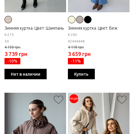
Зимняя куртка. Цвет: Шампань
Зимняя куртка. Цвет: Беж
К-275
К-283
50
42
44
46
48
4 150 грн
4 118 грн
3 739 грн
3 659 грн
-10%
-11%
Нет в наличии
Купить
АКЦИИ