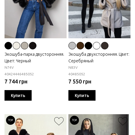
Экошуба-парка двусторонняя.
Экошуба двухсторонняя. Цвет:
Цвет: Черный
Серебряный
N74V
N83V
40
42
44
46
48
50
52
40
48
50
52
7 744 грн
7 550 грн
Купить
Купить
TOP
TOP