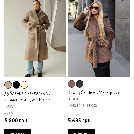
Экошуба. Цвет: Макадамия
Дубленка с накладными
Ш-304
карманами. Цвет: Кофе
40
42
44
46
48
50
52
N93V
44
46
5 800 грн
5 635 грн