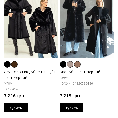
Двусторонняя дубленка-шуба.
Экошуба. Цвет: Черный
Цвет: Черный
N99V
N78V
40
42
44
46
48
50
52
54
56
38
48
50
52
7 216 грн
7 215 грн
Купить
Купить