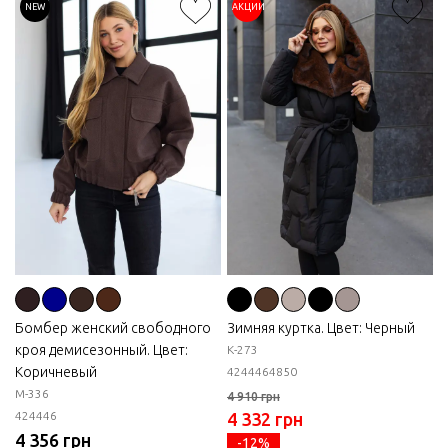
NEW
АКЦИИ
Бомбер женский свободного
Зимняя куртка. Цвет: Черный
кроя демисезонный. Цвет:
К-273
Коричневый
42
44
46
48
50
М-336
4 910 грн
42
44
46
4 332 грн
4 356 грн
-12%