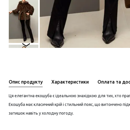
Опис продукту
Характеристики
Оплата та до
Ця елегантна екошуба є ідеальною знахідкою для тих, хто пра
Екошуба має класичний крій і стильний пояс, що витончено під
затишок навіть у холодну погоду.