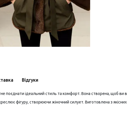
ставка
Відгуки
гне поєднати ідеальний стиль та комфорт. Вона створена, щоб ви 
креслює фігуру, створюючи жіночний силует. Виготовлена ​​з якісни