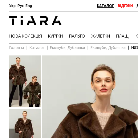
Укр
Рус
Eng
КАТАЛОГ
ВІДГУКИ
НОВА КОЛЕКЦІЯ
КУРТКИ
ПАЛЬТО
ЖИЛЕТКИ
ПЛАЩІ
Головна
Каталог
Екошуби, Дублянки
Екошуби, Дублянки
N8