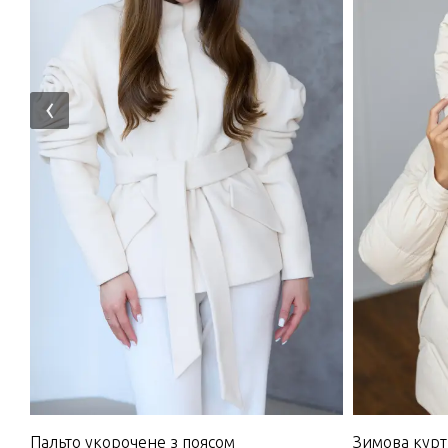
‹
Пальто укорочене з поясом
Зимова курт