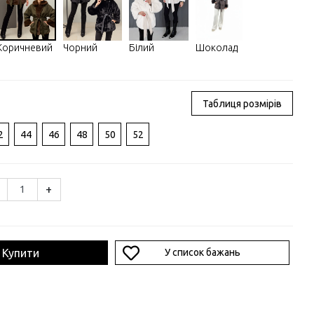
Шоколад
Коричневий
Чорний
Білий
Таблиця розмірів
2
44
46
48
50
52
+
Купити
У список бажань