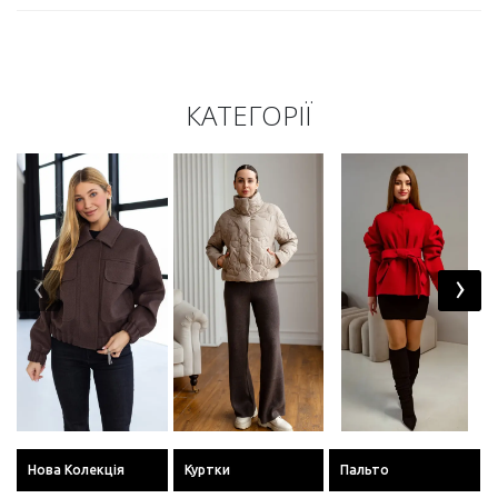
КАТЕГОРІЇ
‹
›
Нова Колекція
Куртки
Пальто