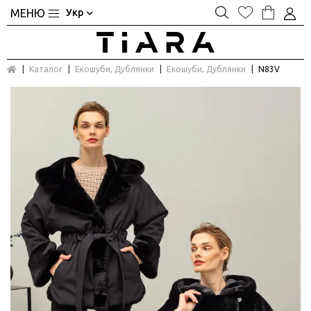
Укр
Каталог
Екошуби, Дублянки
Екошуби, Дублянки
N83V