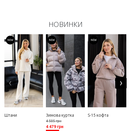
НОВИНКИ
NEW
NEW
NEW
‹
›
Штани
Зимова куртка
S-15 кофта
4 505 грн
4 479 грн