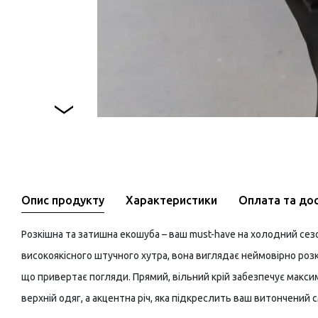
Опис продукту
Характеристики
Оплата та до
Розкішна та затишна екошуба – ваш must-have на холодний сез
високоякісного штучного хутра, вона виглядає неймовірно розк
що привертає погляди. Прямий, вільний крій забезпечує макс
верхній одяг, а акцентна річ, яка підкреслить ваш витончений с