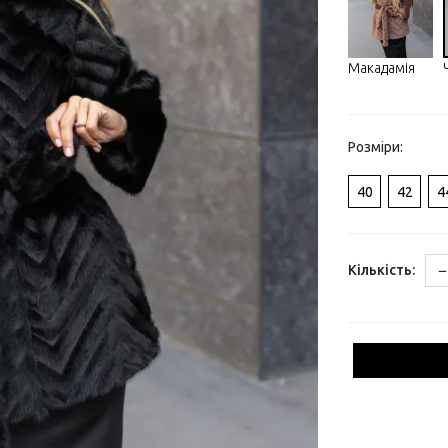
Макадамія
Розміри:
40
42
4
−
Кількість: