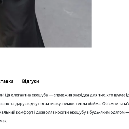
ставка
Відгуки
он! Ця елегантна екошуба — справжня знахідка для тих, хто шукає 
ішно та дарує відчуття затишку, немов тепла обійма. Об'ємне та м
имальний комфорт і дозволяє носити екошубу з будь-яким одягом —
мак.