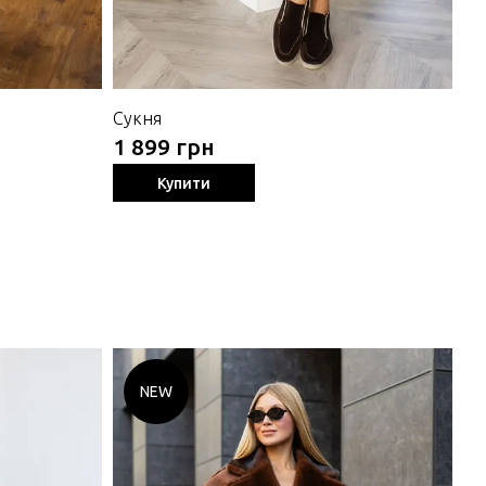
Сукня
Ду
1 899 грн
4 
Купити
NEW