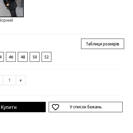
Чорний
Таблиця розмірів
4
46
48
50
52
+
Купити
У список бажань