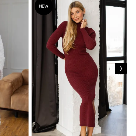
NEW
›