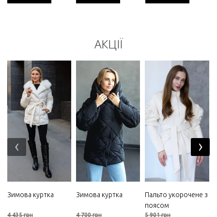
АКЦІЇ
‹
›
Зимова куртка
Зимова куртка
Пальто укорочене з
поясом
4 435 грн
4 700 грн
5 901 грн
5