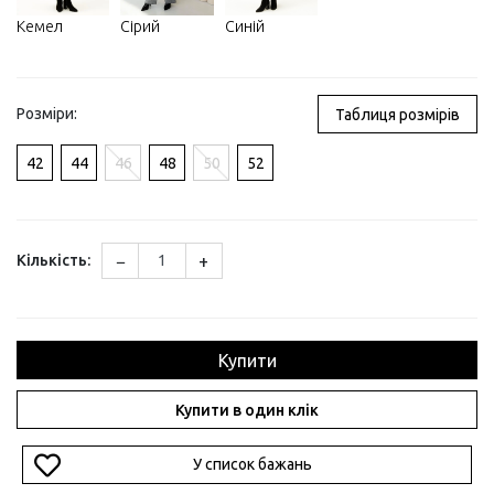
Кемел
Сірий
Синій
Розміри:
Таблиця розмірів
42
44
46
48
50
52
−
+
Кількість:
Купити
Купити в один клік
У список бажань