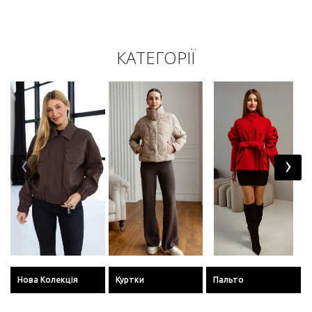
КАТЕГОРІЇ
‹
›
Нова Колекція
Куртки
Пальто