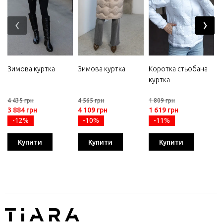
‹
›
Зимова куртка
Зимова куртка
Коротка стьобана
куртка
4 435 грн
4 565 грн
1 809 грн
3 884 грн
4 109 грн
1 619 грн
-12%
-10%
-11%
Купити
Купити
Купити