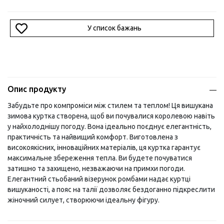
У список бажань
Опис продукту
Забудьте про компроміси між стилем та теплом! Ця вишукана
зимова куртка створена, щоб ви почувалися королевою навіть
у найхолоднішу погоду. Вона ідеально поєднує елегантність,
практичність та найвищий комфорт. Виготовлена з
високоякісних, інноваційних матеріалів, ця куртка гарантує
максимальне збереження тепла. Ви будете почуватися
затишно та захищено, незважаючи на примхи погоди.
Елегантний стьобаний візерунок ромбами надає куртці
вишуканості, а пояс на талії дозволяє бездоганно підкреслити
жіночний силует, створюючи ідеальну фігуру.