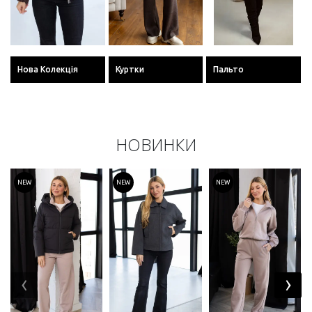
Нова Колекція
Куртки
Пальто
НОВИНКИ
NEW
NEW
NEW
‹
›