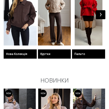
‹
›
Нова Колекція
Куртки
Пальто
НОВИНКИ
NEW
NEW
NEW