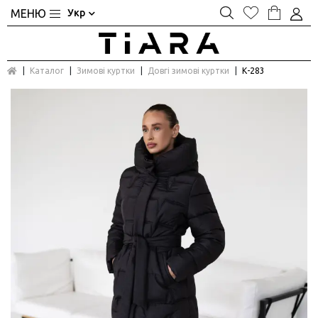
Укр
Каталог
Зимові куртки
Довгі зимові куртки
К-283