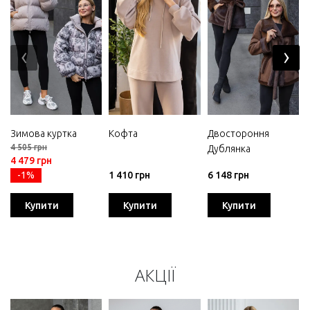
‹
›
Зимова куртка
Кофта
Двостороння
4 505 грн
Дублянка
4 479 грн
-1%
1 410 грн
6 148 грн
Купити
Купити
Купити
АКЦІЇ