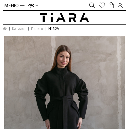
Рус
Каталог
Пальто
N132V