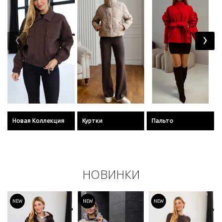
‹
›
Новая Коллекция
Куртки
Пальто
НОВИНКИ
NEW
NEW
NEW