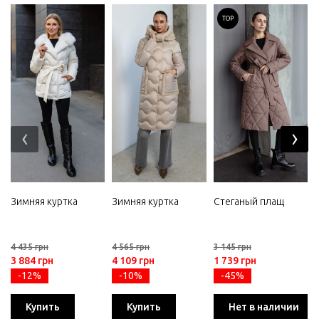
TOP
‹
›
Зимняя куртка
Зимняя куртка
Стеганый плащ
4 435 грн
4 565 грн
3 145 грн
3 884 грн
4 109 грн
1 739 грн
-12%
-10%
-45%
Купить
Купить
Нет в наличии