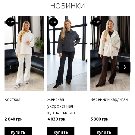
НОВИНКИ
NEW
NEW
NEW
‹
›
Костюм
Женская
Весенний кардиган
укороченная
куртка-пальто
2 640 грн
4 039 грн
5 300 грн
Купить
Купить
Купить