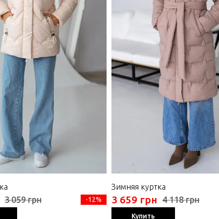
ка
Зимняя куртка
3 659 грн
3 059 грн
4 118 грн
-12%
Купить