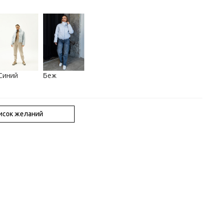
Синий
Беж
писок желаний