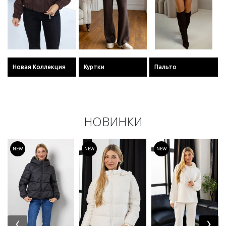
Новая Коллекция
Куртки
Пальто
НОВИНКИ
NEW
NEW
NEW
‹
›