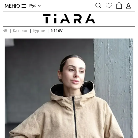
Рус
Каталог
Куртки
N116V