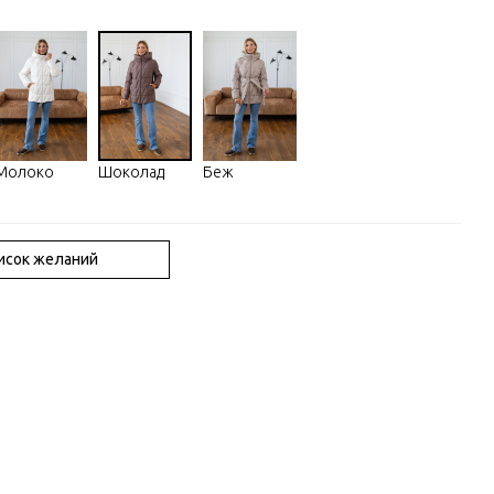
Молоко
Шоколад
Беж
писок желаний