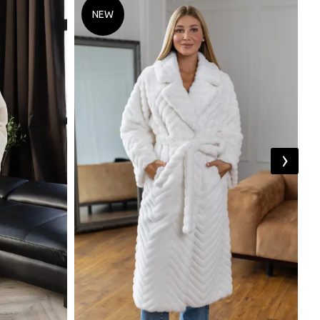
NEW
›