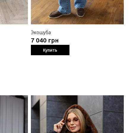
Экошуба
Ш
7 040 грн
1 
Купить