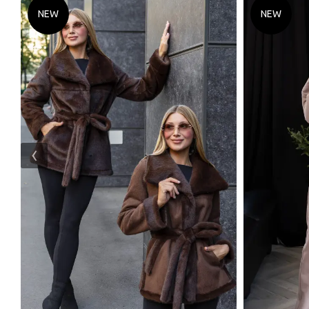
NEW
NEW
‹