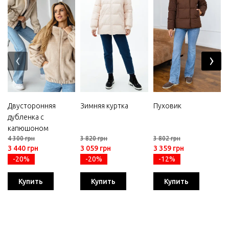
‹
›
Двусторонняя
Зимняя куртка
Пуховик
дубленка с
капюшоном
4 300 грн
3 820 грн
3 802 грн
3 440 грн
3 059 грн
3 359 грн
-20%
-20%
-12%
Купить
Купить
Купить