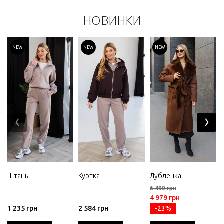
НОВИНКИ
NEW
NEW
NEW
‹
›
Штаны
Куртка
Дубленка
6 490 грн
4 979 грн
1 235 грн
2 584 грн
-23%