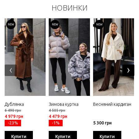
НОВИНКИ
NEW
NEW
NEW
‹
›
Дублянка
Зимова куртка
Весняний кардиган
6 490 грн
4 505 грн
4 979 грн
4 479 грн
-23%
-1%
5 300 грн
Купити
Купити
Купити