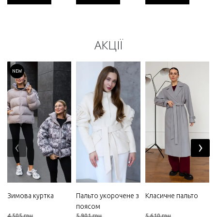
АКЦІЇ
NEW
‹
›
Зимова куртка
Пальто укорочене з
Класичне пальто
поясом
4 505 грн
5 901 грн
5 610 грн