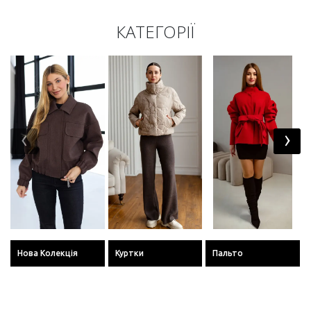
КАТЕГОРІЇ
‹
›
Нова Колекція
Куртки
Пальто