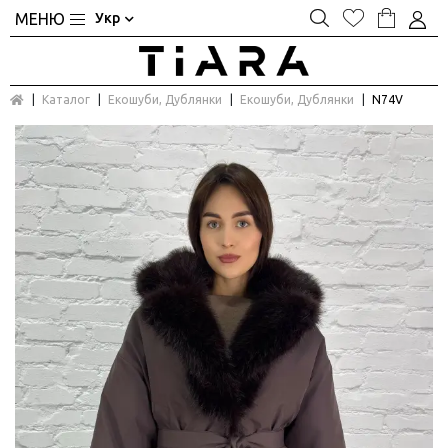
Укр
Каталог
Екошуби, Дублянки
Екошуби, Дублянки
N74V