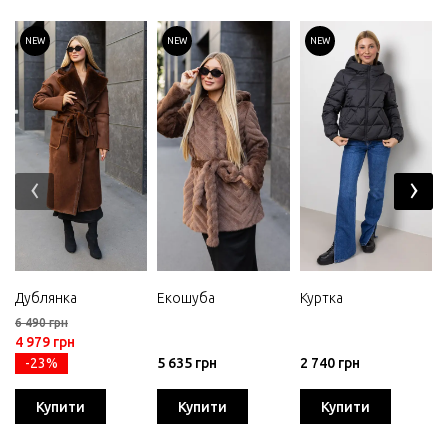
NEW
NEW
NEW
‹
›
Дублянка
Екошуба
Куртка
6 490 грн
4 979 грн
-23%
5 635 грн
2 740 грн
Купити
Купити
Купити