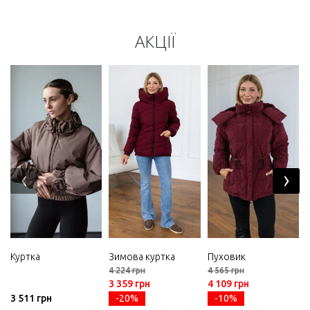
АКЦІЇ
‹
›
Куртка
Зимова куртка
Пуховик
4 224 грн
4 565 грн
3 359 грн
4 109 грн
3 511 грн
-20%
-10%