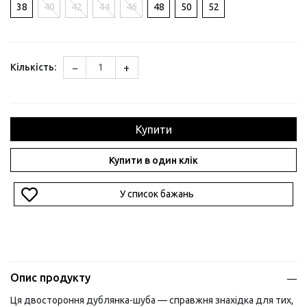
38
40
42
44
46
48
50
52
−
+
Кількість:
Купити
Купити в один клік
У список бажань
Опис продукту
Ця двостороння дублянка-шуба — справжня знахідка для тих,