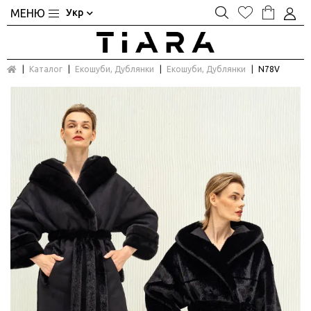
Укр
Каталог
Екошуби, Дублянки
Екошуби, Дублянки
N78V