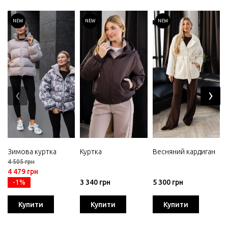
NEW
NEW
NEW
‹
›
Зимова куртка
Куртка
Весняний кардиган
4 505 грн
4 479 грн
-1%
3 340 грн
5 300 грн
Купити
Купити
Купити