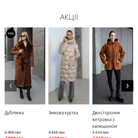
АКЦІЇ
NEW
‹
›
Дублянка
Зимова куртка
Двостороння
ветровка з
капюшоном
6 490 грн
4 565 грн
3 212 грн