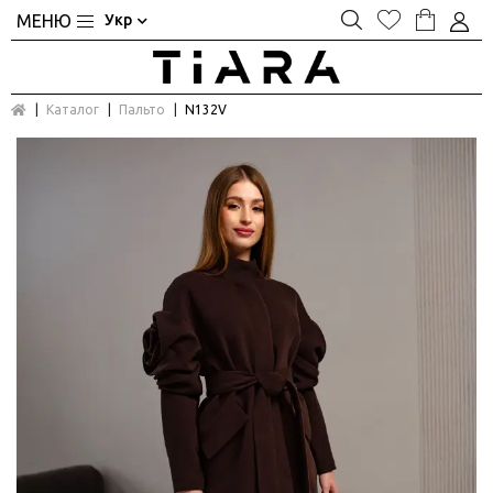
Укр
Каталог
Пальто
N132V