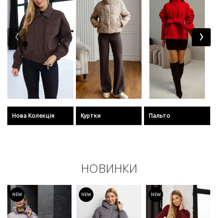
‹
›
Нова Колекція
Куртки
Пальто
НОВИНКИ
NEW
NEW
NEW