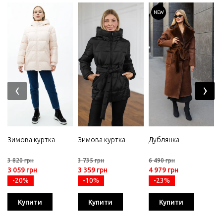
NEW
‹
›
Зимова куртка
Зимова куртка
Дублянка
3 820 грн
3 735 грн
6 490 грн
3 059 грн
3 359 грн
4 979 грн
-20%
-10%
-23%
Купити
Купити
Купити