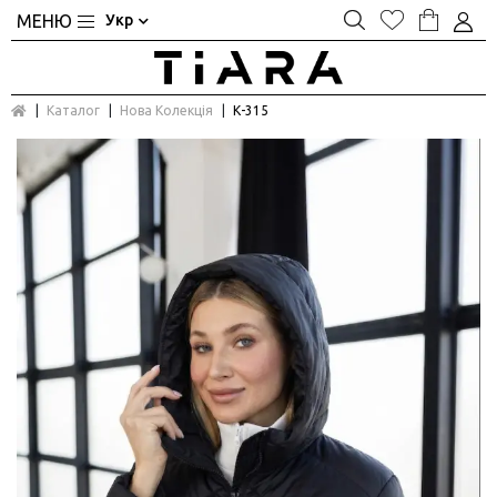
Укр
Каталог
Нова Колекція
К-315