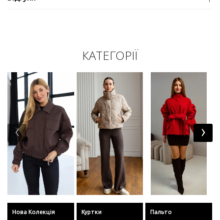
КАТЕГОРІЇ
‹
›
Нова Колекція
Куртки
Пальто