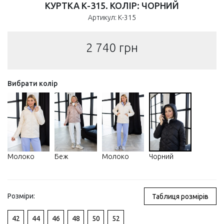
КУРТКА К-315. КОЛІР: ЧОРНИЙ
Артикул: К-315
2 740
грн
Вибрати колір
Молоко
Беж
Молоко
Чорний
Розміри:
Таблиця розмірів
42
44
46
48
50
52