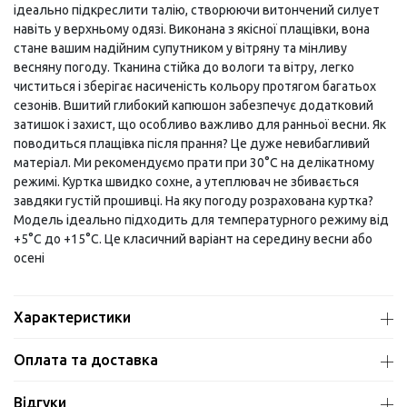
ідеально підкреслити талію, створюючи витончений силует
навіть у верхньому одязі. Виконана з якісної плащівки, вона
стане вашим надійним супутником у вітряну та мінливу
весняну погоду. Тканина стійка до вологи та вітру, легко
чиститься і зберігає насиченість кольору протягом багатьох
сезонів. Вшитий глибокий капюшон забезпечує додатковий
затишок і захист, що особливо важливо для ранньої весни. Як
поводиться плащівка після прання? Це дуже невибагливий
матеріал. Ми рекомендуємо прати при 30°C на делікатному
режимі. Куртка швидко сохне, а утеплювач не збивається
завдяки густій прошивці. На яку погоду розрахована куртка?
Модель ідеально підходить для температурного режиму від
+5°C до +15°C. Це класичний варіант на середину весни або
осені
Характеристики
Оплата та доставка
Відгуки