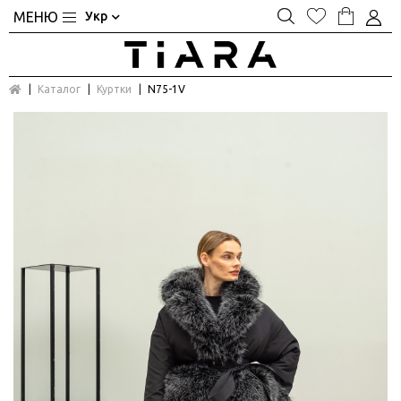
Укр
Каталог
Куртки
N75-1V