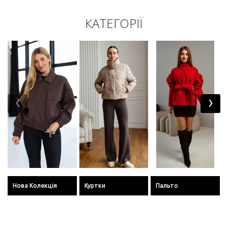
КАТЕГОРІЇ
‹
›
Нова Колекція
Куртки
Пальто