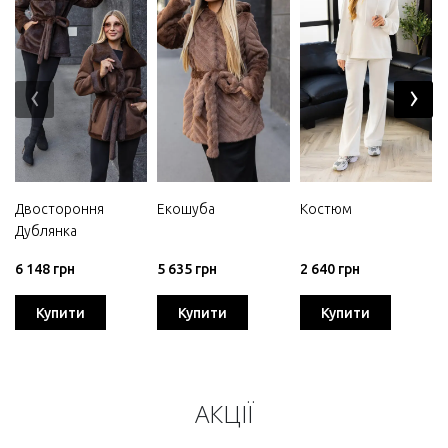
‹
›
Двостороння
Екошуба
Костюм
Дублянка
6 148 грн
5 635 грн
2 640 грн
Купити
Купити
Купити
АКЦІЇ