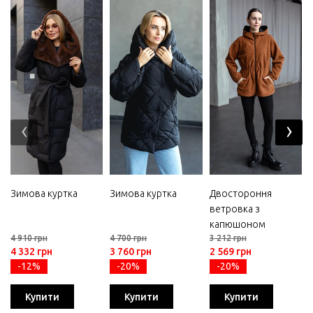
‹
›
Зимова куртка
Зимова куртка
Двостороння
ветровка з
капюшоном
4 910 грн
4 700 грн
3 212 грн
4 332 грн
3 760 грн
2 569 грн
-12%
-20%
-20%
Купити
Купити
Купити