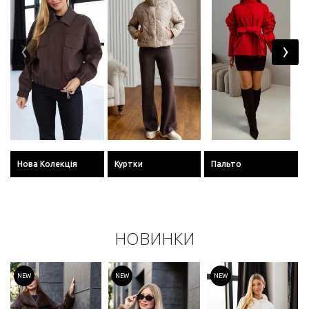
‹
›
Нова Колекція
Куртки
Пальто
НОВИНКИ
NEW
NEW
NEW